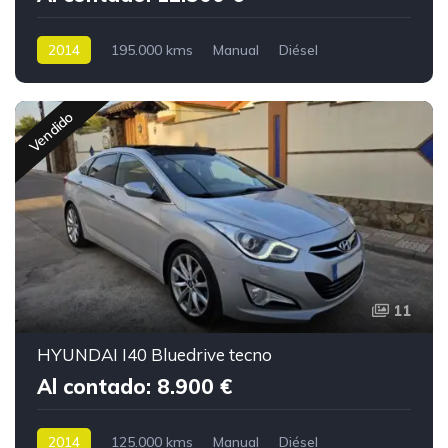
2014
195.000 kms
Manual
Diésel
Vendido
11
HYUNDAI I40 Bluedrive tecno
Al contado: 8.900 €
2014
125.000 kms
Manual
Diésel