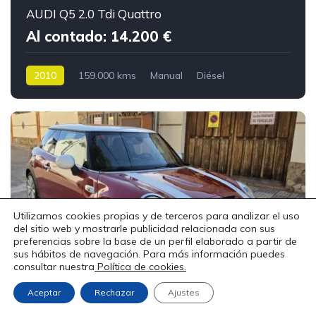
AUDI Q5 2.0 Tdi Quattro
Al contado: 14.200 €
2010
159.000 kms
Manual
Diésel
Utilizamos cookies propias y de terceros para analizar el uso
del sitio web y mostrarle publicidad relacionada con sus
preferencias sobre la base de un perfil elaborado a partir de
sus hábitos de navegación. Para más información puedes
10
consultar nuestra
Política de cookies.
MINI Cooper Cooper S
Aceptar
Rechazar
Ajustes
Al contado: 11.999 €