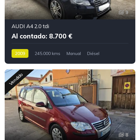
9
AUDI A4 2.0 tdi
Al contado: 8.700 €
2009
245.000 kms
Manual
Diésel
Vendido
8