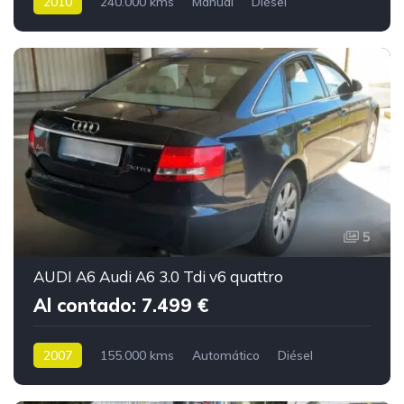
2010
240.000 kms
Manual
Diésel
5
AUDI A6 Audi A6 3.0 Tdi v6 quattro
Al contado: 7.499 €
2007
155.000 kms
Automático
Diésel