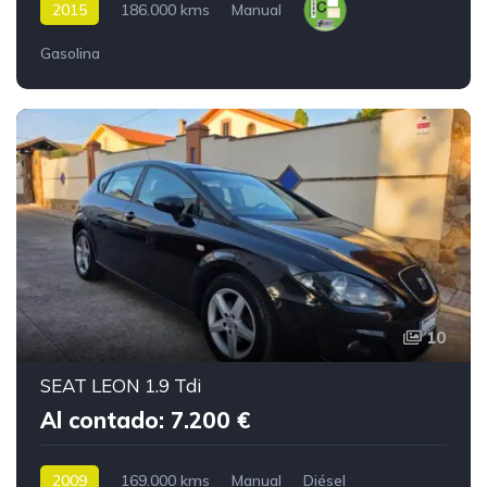
2015
186.000 kms
Manual
Gasolina
10
SEAT LEON 1.9 Tdi
Al contado: 7.200 €
2009
169.000 kms
Manual
Diésel