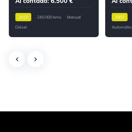
Al contado: 6.500 €
Al con
2010
240.000 kms
Manual
2007
Diésel
Automátic