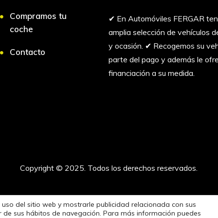
Compramos tu
✔︎ En Automóviles FERGAR te
coche
amplia selección de vehículos
y ocasión. ✔︎ Recogemos su ve
Contacto
parte del pago y además le of
financiación a su medida.
Copyright © 2025. Todos los derechos reservados.
 uso del sitio web y mostrarle publicidad relacionada con sus
tir de sus hábitos de navegación. Para más información puedes