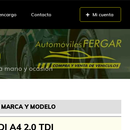
 encargo
Contacto
Mi cuenta
n
da mano y ocasión
MARCA Y MODELO
I A4 2.0 TDI