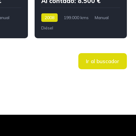
€
Al contado: 8.500 €
anual
2008
199.000 kms
Manual
Diésel
Ir al buscador