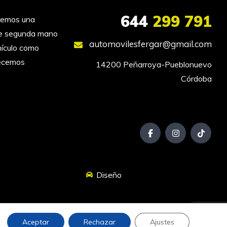
644
299 791
nemos una
 de segunda mano
automovilesfergar@gmail.com
hículo como
recemos
14200 Peñarroya-Pueblonuevo

Córdoba
Diseño
Aceptar
Rechazar
Ajustes