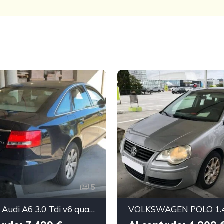
5
AUDI A6 Audi A6 3.0 Tdi v6 quattro
VOLKSWAGEN POLO 1.4