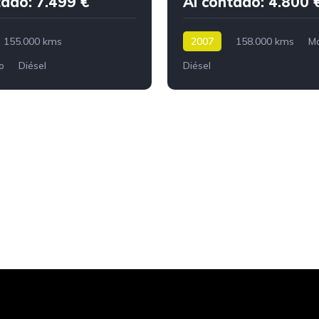
tado: 7.499 €
Al contado: 4.800 
155.000 kms
2007
158.000 kms
M
o
Diésel
Diésel