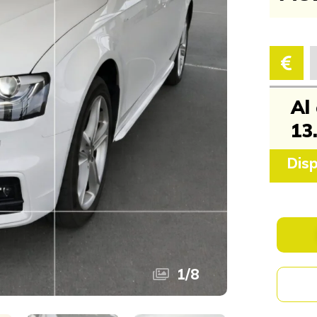
Al
13
Disp
1
/
8