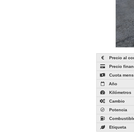
Precio al c
Precio fina
Cuota mens
Año
Kilómetros
Cambio
Potencia
Combustibl
Etiqueta