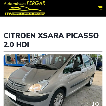
CITROEN XSARA PICASSO
2.0 HDI
1
/
3